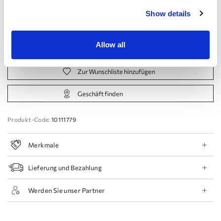
Show details
44 EU
46 EU
48 EU
50 EU
Allow all
Termin buchen
Zur Wunschliste hinzufügen
Geschäft finden
Produkt-Code:
10111779
Merkmale
Lieferung und Bezahlung
Werden Sie unser Partner