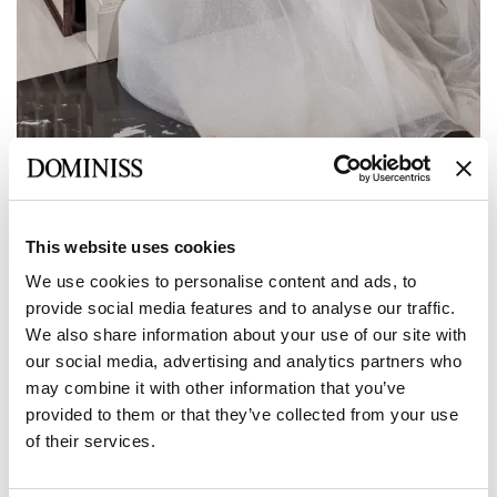
Vorherige
Weiter
This website uses cookies
LITE
We use cookies to personalise content and ads, to
provide social media features and to analyse our traffic.
ROCCA A-Linien-Brautkleid mit
We also share information about your use of our site with
besticktem V-Ausschnitt, Tüll und Spitze
our social media, advertising and analytics partners who
may combine it with other information that you’ve
provided to them or that they’ve collected from your use
Größe:
Größentabelle
of their services.
Europäisch:
34 EU
36 EU
38 EU
40 EU
42 EU
Hersteller: