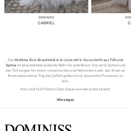
DOMINISS
DO
GABRIEL
G
Das
Mathias Etui-Brautkleid in A-Linie mit V-Ausschnitt aus Tüll und
Spitze
ist eine atemberaubende Wahl für jede Braut. Die zarte Spitze und
der Tüll sorgen für einen romantischen und femininen Look, der Ihnen an
Ihrem besonderen Tag das Gefühl geben wird, eine echte Prinzessin zu
sein.
Hier sind fünf Fakten über dieses wunderschöne Kleid:
Der V-Ausschnitt verleiht dem Kleid einen Hauch von Eleganz und
Alle zeigen
Raffinesse und schmeichelt gleichzeitig dem Ausschnitt und dem
Schlüsselbein.
Die A-Linien-Silhouette ist allgemein schmeichelhaft und schafft eine
wunderschöne Sanduhrform, die Ihre Kurven an den richtigen Stellen
betont.
Der Etui-Stil des Kleides ist perfekt für Bräute, die einen taillierteren