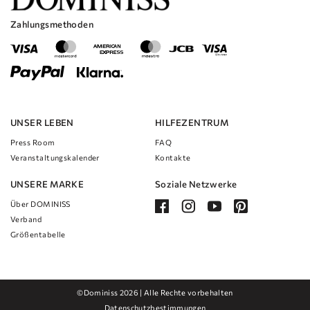
Look wünschen und gleichzeitig Bewegungsfreiheit und Komfort
Zahlungsmethoden
bieten möchten.
Die aufwendigen Spitzendetails an Oberteil und Rock verleihen dem
Kleid einen Hauch von Vintage-Charme und zeitloser Eleganz.
Der weiche Tüllüberzug auf dem Rock erzeugt einen verträumten,
ätherischen Effekt, der Ihnen das Gefühl gibt, den Gang entlang zu
schweben.
Insgesamt ist das A-Linien-Brautkleid Mathias mit V-Ausschnitt aus Tüll
UNSER LEBEN
und Spitze eine wunderschöne Wahl für jede Braut, die sich an ihrem
HILFEZENTRUM
Hochzeitstag wie eine echte Prinzessin fühlen möchte.
Press Room
FAQ
Veranstaltungskalender
Kontakte
UNSERE MARKE
Soziale Netzwerke
Über DOMINISS
Verband
Größentabelle
©Dominiss 2026 | Alle Rechte vorbehalten
Datenschutzbestimmungen