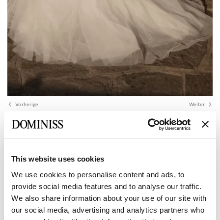
Vorherige
Weiter
DOMINISS
MATHIAS Etui-Brautkleid in A-Linie mit
V-Ausschnitt aus Tüll und Spitze
This website uses cookies
We use cookies to personalise content and ads, to
provide social media features and to analyse our traffic.
Größe:
Größentabelle
We also share information about your use of our site with
Europäisch:
34 EU
36 EU
38 EU
40 EU
42 EU
our social media, advertising and analytics partners who
Hersteller: