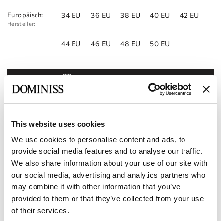
Europäisch:
34 EU
36 EU
38 EU
40 EU
42 EU
Hersteller:
44 EU
46 EU
48 EU
50 EU
Termin buchen
Zur Wunschliste hinzufügen
Geschäft finden
This website uses cookies
We use cookies to personalise content and ads, to
Produkt-Code:
101123265
provide social media features and to analyse our traffic.
We also share information about your use of our site with
Merkmale
our social media, advertising and analytics partners who
may combine it with other information that you’ve
Lieferung und Bezahlung
provided to them or that they’ve collected from your use
of their services.
Werden Sie unser Partner