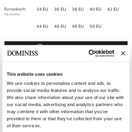
Europäisch:
34 EU
36 EU
38 EU
40 EU
42 EU
Hersteller:
44 EU
46 EU
48 EU
50 EU
Termin buchen
Zur Wunschliste hinzufügen
Geschäft finden
This website uses cookies
We use cookies to personalise content and ads, to
Produkt-Code:
10111706
provide social media features and to analyse our traffic.
We also share information about your use of our site with
Merkmale
our social media, advertising and analytics partners who
may combine it with other information that you’ve
Lieferung und Bezahlung
provided to them or that they’ve collected from your use
of their services.
Werden Sie unser Partner