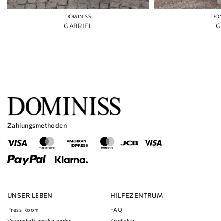
DOMINISS
DO
GABRIEL
G
Zahlungsmethoden
UNSER LEBEN
HILFEZENTRUM
Press Room
FAQ
Veranstaltungskalender
Kontakte