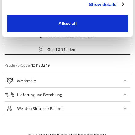
44 EU
46 EU
48 EU
50 EU
Show details
Termin buchen
Allow all
Zur Wunschliste hinzufügen
Geschäft finden
Produkt-Code:
101123249
Merkmale
Lieferung und Bezahlung
Werden Sie unser Partner