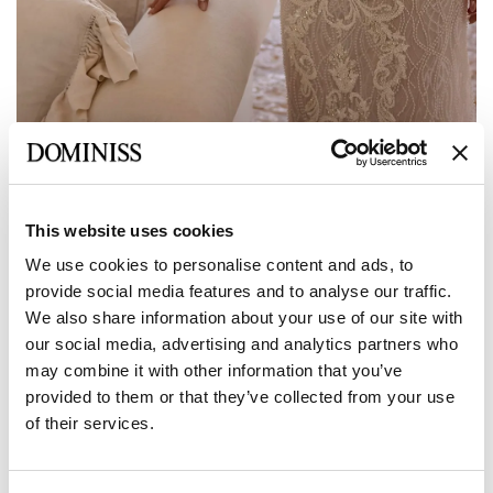
This website uses cookies
Vorherige
Weiter
We use cookies to personalise content and ads, to
DOMINISS
provide social media features and to analyse our traffic.
JAMALLA
We also share information about your use of our site with
our social media, advertising and analytics partners who
may combine it with other information that you’ve
Größe:
Größentabelle
provided to them or that they’ve collected from your use
of their services.
Europäisch:
34 EU
36 EU
38 EU
40 EU
42 EU
Hersteller: